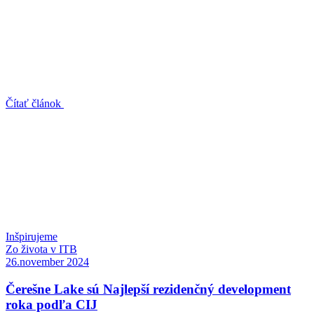
Čítať článok
Inšpirujeme
Zo života v ITB
26.november 2024
Čerešne Lake sú Najlepší rezidenčný development
roka podľa CIJ