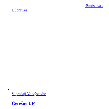
Bratislava -
Dúbravka
V predaji
Vo výstavbe
Čerešne UP