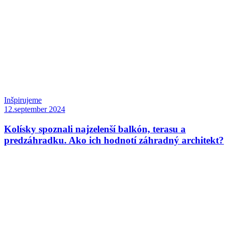
Inšpirujeme
12.september 2024
Kolísky spoznali najzelenší balkón, terasu a
predzáhradku. Ako ich hodnotí záhradný architekt?