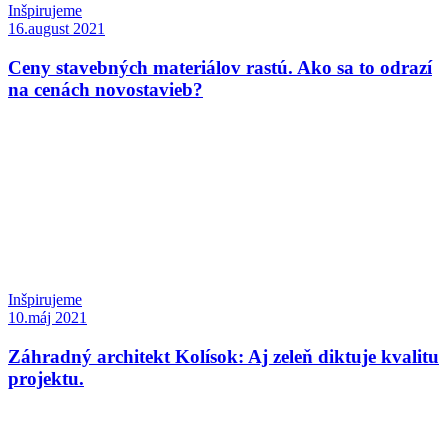
Inšpirujeme
16.august 2021
Ceny stavebných materiálov rastú. Ako sa to odrazí
na cenách novostavieb?
Inšpirujeme
10.máj 2021
Záhradný architekt Kolísok: Aj zeleň diktuje kvalitu
projektu.