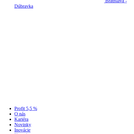
Bratislava -
Dúbravka
Profit 5,5 %
O nás
Kariéra
Novinky
Inovácie