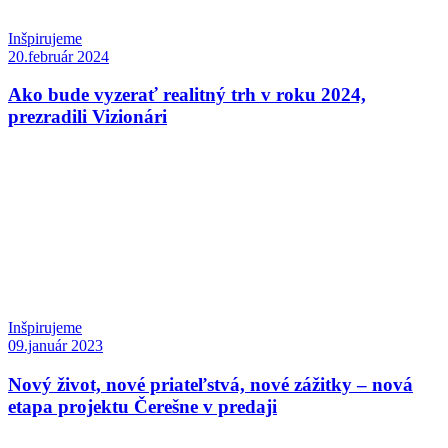
Inšpirujeme
20.február 2024
Ako bude vyzerať realitný trh v roku 2024,
prezradili Vizionári
Inšpirujeme
09.január 2023
Nový život, nové priateľstvá, nové zážitky – nová
etapa projektu Čerešne v predaji