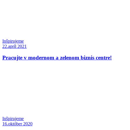
Inšpirujeme
22.apríl 2021
Pracujte v modernom a zelenom biznis centre!
Inšpirujeme
16.október 2020