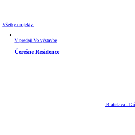
Všetky projekty
V predaji
Vo výstavbe
Čerešne Residence
Bratislava - D