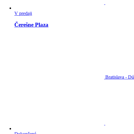
V predaji
Čerešne Plaza
Bratislava - D
Dokončené