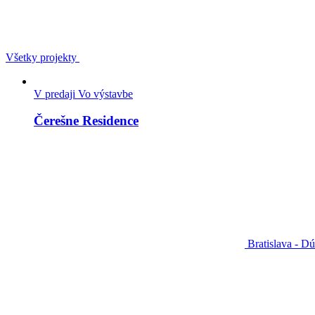
Všetky projekty
V predaji
Vo výstavbe
Čerešne Residence
Bratislava - D