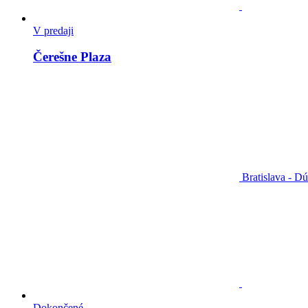
V predaji
Čerešne Plaza
Bratislava - D
Dokončené