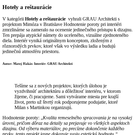
Hotely a reštaurácie
V kategórii
Hotely a reštaurácie
vyhrali GRAU Architekti s
projektom Mimóza v Bratislave Hodnotenie poroty pri interiéri
zmrzlinárne sa zameralo na ocenenie jedinečného prístupu k dizajnu.
Ten prepája atypické námety do uceleného, vizuálne zjednoteného
diela. Interiér vyniká originálnym konceptom, zloženým z
rôznorodých prvkov, ktoré však vo výsledku ladia a budujú
jedinečnú atmosféru priestoru.
Autor: Matej Hakár. Interiér: GRAU Architekti
Tešíme sa z nových projektov, ktorých úlohou je
vyzdvihnúť architektúru a dôležitosť interiéru, v ktorom
žijeme, či pracujeme. Sami vytvárame miesta pre krajší
život, preto už štvrtý rok podporujeme podujatie, ktoré
Milan s Martinkou organizujú.
Hodnotenie poroty: „
Kvalita remeselného spracovania je na vysokej
úrovni, pričom dôraz na detaily sa prejavuje vo všetkých aspektoch
dizajnu. Od výberu materiálov, po precízne dokončenie každého
prvku, tento projekt jasne dokazuje svoju estetickú hodnotu.“