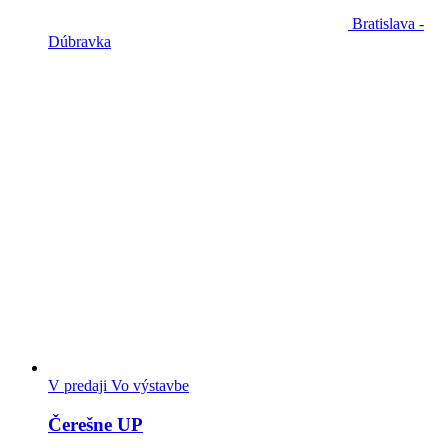
Bratislava -
Dúbravka
V predaji
Vo výstavbe
Čerešne UP