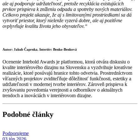
ale aj podporuje udržateľnosť, pretože recyklácia existujúcich
prvkov prispieva k zníženiu odpadu a spotreby nových materiálov.
Celkovo projekt ukazuje, že aj s limitovanými prostriedkami sa dá
vytvoriť priestor, ktorý nielenže vyzerá dobre, ale aj pozitívne
ovplyvňuje kvalitu života jeho obyvateľov.“
Autor: Jakub Čaprnka. Interiér: Benko-Benková
Ocenenie Intebold Awards je platformou, ktorá otvára diskusiu o
kvalite interiérového dizajnu na Slovensku a vyzdvihuje kreatívne
realizácie, ktoré posúvajú hranice tohto odvetvia. Prostredníctvom
víťazných projektov zviditeľňuje dôležitosť funkčnosti, estetiky a
udržateľnosti v modernej tvorbe interiérov. Zároveň prispieva k
zvyšovaniu povedomia verejnosti a odborníkov o aktuálnych
trendoch a inováciách v interiérovom dizajne.
Podobné články
Podporujeme
03.jún 2026