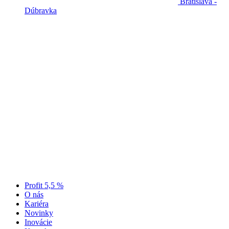
Bratislava -
Dúbravka
Profit 5,5 %
O nás
Kariéra
Novinky
Inovácie