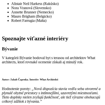
Alistair Neil Harkess (Rakúsko)
Nora Vranová (Slovensko)
Annette Brunner (Nemecko)
Mauro Brigham (Belgicko)
Robert Farrugia (Malta)
Spoznajte víťazné interiéry
Bývanie
V kategórii Bývanie bodoval byt s terasou od architektov What
architects, ktorí rovnaké ocenenie získali aj minulý rok.
Autor: Jakub Čaprnka. Interiér: What Architekti
Hodnotenie poroty:
„Nová dispozícia stavia vedľa seba otvorené a
plynulé obytné priestory s intímnejšími, uzavretými miestnosťami.
Tieto doplnky nielen zvyšujú funkčnosť, ale tiež výrazne obohacujú
celkový zážitok z bývania.”