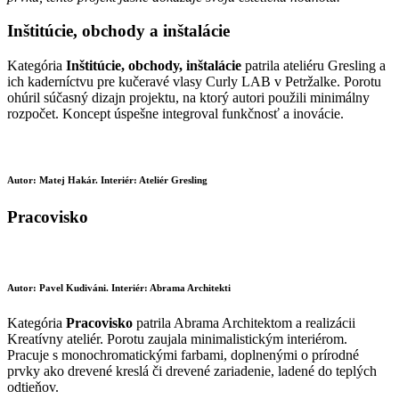
Inštitúcie, obchody a inštalácie
Kategória
Inštitúcie, obchody, inštalácie
patrila ateliéru Gresling a
ich kaderníctvu pre kučeravé vlasy Curly LAB v Petržalke. Porotu
ohúril súčasný dizajn projektu, na ktorý autori použili minimálny
rozpočet. Koncept úspešne integroval funkčnosť a inovácie.
Autor: Matej Hakár. Interiér: Ateliér Gresling
Pracovisko
Autor: Pavel Kudiváni. Interiér: Abrama Architekti
Kategória
Pracovisko
patrila Abrama Architektom a realizácii
Kreatívny ateliér. Porotu zaujala minimalistickým interiérom.
Pracuje s monochromatickými farbami, doplnenými o prírodné
prvky ako drevené kreslá či drevené zariadenie, ladené do teplých
odtieňov.