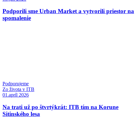
Podporili sme Urban Market a vytvorili priestor na
spomalenie
Podporujeme
Zo života v ITB
01.apríl 2026
Na trati už po štvrtýkrát: ITB tím na Korune
Sitinského lesa