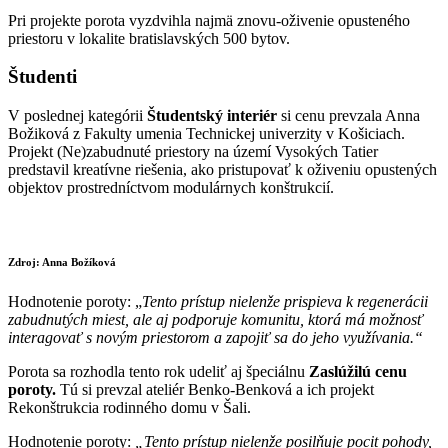
Pri projekte porota vyzdvihla najmä znovu-oživenie opusteného
priestoru v lokalite bratislavských 500 bytov.
Študenti
V poslednej kategórii
Študentský interiér
si cenu prevzala Anna
Božiková z Fakulty umenia Technickej univerzity v Košiciach.
Projekt (Ne)zabudnuté priestory na území Vysokých Tatier
predstavil kreatívne riešenia, ako pristupovať k oživeniu opustených
objektov prostredníctvom modulárnych konštrukcií.
Zdroj: Anna Božíková
Hodnotenie poroty: „
Tento prístup nielenže prispieva k regenerácii
zabudnutých miest, ale aj podporuje komunitu, ktorá má možnosť
interagovať s novým priestorom a zapojiť sa do jeho využívania.“
Porota sa rozhodla tento rok udeliť aj špeciálnu
Zaslúžilú cenu
poroty.
Tú si prevzal ateliér Benko-Benková a ich projekt
Rekonštrukcia rodinného domu v Šali.
Hodnotenie poroty:
„Tento prístup nielenže posilňuje pocit pohody,