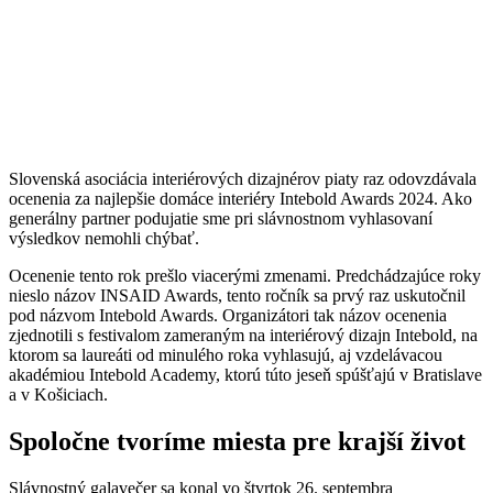
Slovenská asociácia interiérových dizajnérov piaty raz odovzdávala
ocenenia za najlepšie domáce interiéry Intebold Awards 2024. Ako
generálny partner podujatie sme pri slávnostnom vyhlasovaní
výsledkov nemohli chýbať.
Ocenenie tento rok prešlo viacerými zmenami. Predchádzajúce roky
nieslo názov INSAID Awards, tento ročník sa prvý raz uskutočnil
pod názvom Intebold Awards. Organizátori tak názov ocenenia
zjednotili s festivalom zameraným na interiérový dizajn Intebold, na
ktorom sa laureáti od minulého roka vyhlasujú, aj vzdelávacou
akadémiou Intebold Academy, ktorú túto jeseň spúšťajú v Bratislave
a v Košiciach.
Spoločne tvoríme miesta pre krajší život
Slávnostný galavečer sa konal vo štvrtok 26. septembra