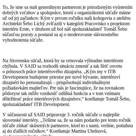
To, že sme sa stali generálnym partnerom je prirodzeným vyústením
dobrých vzťahov a spolupráce, ktorú s organizátormi súťaže máme
už od jej začiatkov. Kým v prvom ročníku naši kolegovia z ateliéru
Architekti Šebo Lichý zvíťazili v kategórii Pracovisko s projektom
interiéru Erste, v druhom už bol náš spoluzakladateľ Tomáš Šebo
súčasťou poroty a postaral sa aj o moderovanie slávnostného
vyhodnotenia súťaže.
Na Slovensku súťaž, ktorá by sa venovala výhradne interiérom
chýbala. V SAID sa rozhodli situáciu zmeniť a tak šíriť osvetu
o prínosoch práce interiérového dizajnéra. „Kým my v ITB
Development budujeme priestor pre nové bývanie, interiéroví
dizajnéri ho personalizujú – prispôsobujú individuálnym
požiadavkám majiteľov. Pre nás je fascinujúce, že na rovnakom
pôdoryse tak môže vzniknúť odlišná funkcia a v tom vnímam
dôležitosť práce interiérových dizajnérov,“ konštatuje Tomáš Šebo,
spoluzakladateľ ITB Development.
V súčasnosti už SAID pripravuje 3. ročník súťaže o najlepšie
slovenské interiéry. „Tešíme sa, že sa nám podarilo pre tento ročník
súťaže získať skúsených partnerov, ktorí to s nami, veríme, potiahnu
aj do ďalších ročníkov.“ Konštatuje Martina Uhrínová,