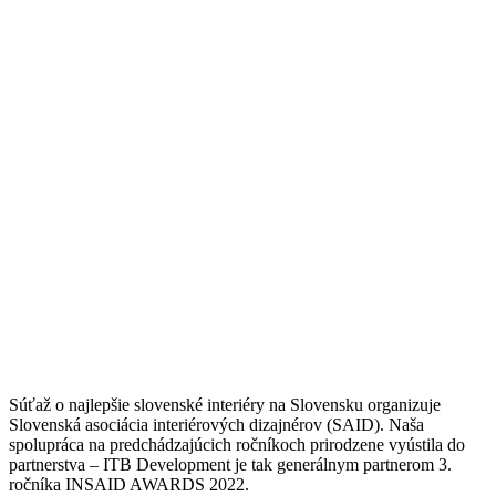
Súťaž o najlepšie slovenské interiéry na Slovensku organizuje
Slovenská asociácia interiérových dizajnérov (SAID). Naša
spolupráca na predchádzajúcich ročníkoch prirodzene vyústila do
partnerstva – ITB Development je tak generálnym partnerom 3.
ročníka INSAID AWARDS 2022.