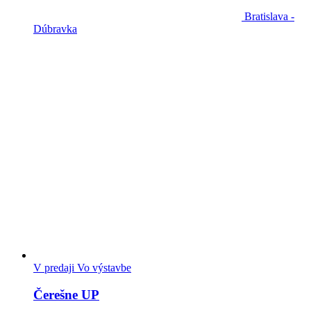
Bratislava -
Dúbravka
V predaji
Vo výstavbe
Čerešne UP