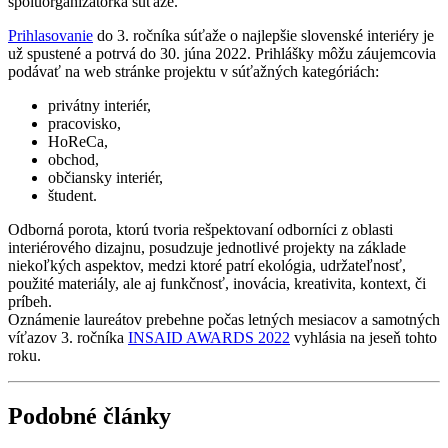
spoluorganizátorka súťaže.
Prihlasovanie
do 3. ročníka súťaže o najlepšie slovenské interiéry je
už spustené a potrvá do 30. júna 2022. Prihlášky môžu záujemcovia
podávať na web stránke projektu v súťažných kategóriách:
privátny interiér,
pracovisko,
HoReCa,
obchod,
občiansky interiér,
študent.
Odborná porota, ktorú tvoria rešpektovaní odborníci z oblasti
interiérového dizajnu, posudzuje jednotlivé projekty na základe
niekoľkých aspektov, medzi ktoré patrí ekológia, udržateľnosť,
použité materiály, ale aj funkčnosť, inovácia, kreativita, kontext, či
príbeh.
Oznámenie laureátov prebehne počas letných mesiacov a samotných
víťazov 3. ročníka
INSAID AWARDS 2022
vyhlásia na jeseň tohto
roku.
Podobné články