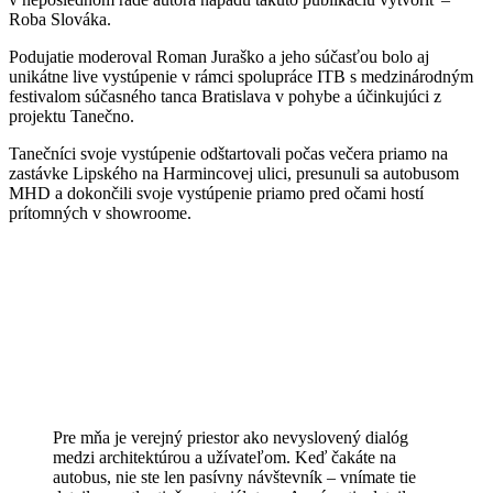
Roba Slováka.
Podujatie moderoval Roman Juraško a jeho súčasťou bolo aj
unikátne live vystúpenie v rámci spolupráce ITB s medzinárodným
festivalom súčasného tanca Bratislava v pohybe a účinkujúci z
projektu Tanečno.
Tanečníci svoje vystúpenie odštartovali počas večera priamo na
zastávke Lipského na Harmincovej ulici, presunuli sa autobusom
MHD a dokončili svoje vystúpenie priamo pred očami hostí
prítomných v showroome.
Pre mňa je verejný priestor ako nevyslovený dialóg
medzi architektúrou a užívateľom. Keď čakáte na
autobus, nie ste len pasívny návštevník – vnímate tie