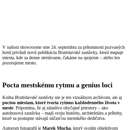
V našom showroome sme 24. septembra za prítomnosti pozvaných
hostí privítali novú publikáciu Bratislavské zastávky, ktorá mapuje
miesta, kde sa denne stretávame, čakáme na spojenie – alebo len
pozorujeme mesto.
Pocta mestskému rytmu a genius loci
Kniha
Bratislavské zastávky
nie je len vizuálnym archívom, ale aj
poctou miestam, ktoré tvoria rytmus každodenného života v
meste
. Pripomína, že aj zdanlivo obyčajné priestory – ako
autobusová zastávka – majú svoju históriu, architektúru a príbehy,
ktoré sa postupne stávajú súčasťou mestského dedičstva.
Autorom fotografií je
Marek Mucha
, ktorý svojím objektívom