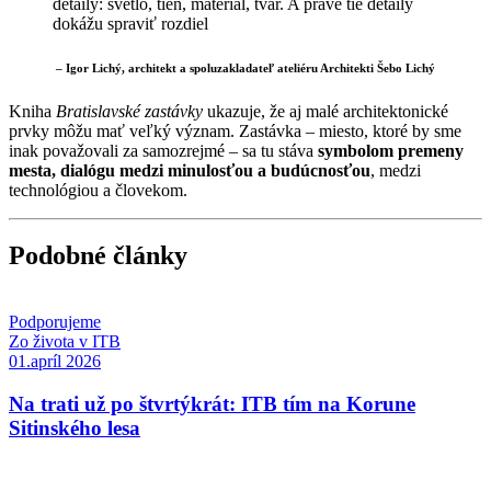
detaily: svetlo, tieň, materiál, tvar. A práve tie detaily
dokážu spraviť rozdiel
– Igor Lichý, architekt a spoluzakladateľ ateliéru Architekti Šebo Lichý
Kniha
Bratislavské zastávky
ukazuje, že aj malé architektonické
prvky môžu mať veľký význam. Zastávka – miesto, ktoré by sme
inak považovali za samozrejmé – sa tu stáva
symbolom premeny
mesta, dialógu medzi minulosťou a budúcnosťou
, medzi
technológiou a človekom.
Podobné články
Podporujeme
Zo života v ITB
01.apríl 2026
Na trati už po štvrtýkrát: ITB tím na Korune
Sitinského lesa