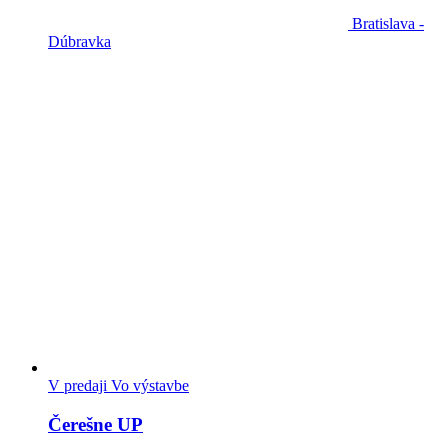
Bratislava -
Dúbravka
V predaji
Vo výstavbe
Čerešne UP