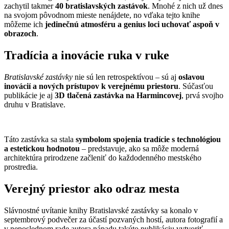
zachytil takmer
40 bratislavských zastávok
. Mnohé z nich už dnes
na svojom pôvodnom mieste nenájdete, no vďaka tejto knihe
môžeme ich
jedinečnú atmosféru a genius loci uchovať aspoň v
obrazoch
.
Tradícia a inovácie ruka v ruke
Bratislavské zastávky
nie sú len retrospektívou – sú aj
oslavou
inovácií a nových prístupov k verejnému priestoru
. Súčasťou
publikácie je aj
3D tlačená zastávka na Harmincovej
, prvá svojho
druhu v Bratislave.
Táto zastávka sa stala
symbolom spojenia tradície s technológiou
a estetickou hodnotou
– predstavuje, ako sa môže moderná
architektúra prirodzene začleniť do každodenného mestského
prostredia.
Verejný priestor ako odraz mesta
Slávnostné uvítanie knihy Bratislavské zastávky sa konalo v
septembrový podvečer za účastí pozvaných hostí, autora fotografií a
v neposlednom rade autora nápadu takúto publikáciu vytvoriť –