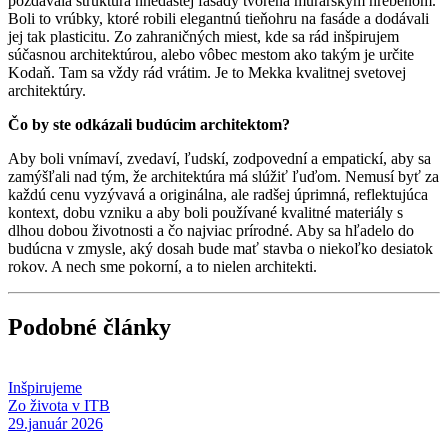
pozdávala štruktúra hnedastej fasády tvorená murárskym hrebeňom.
Boli to vrúbky, ktoré robili elegantnú tieňohru na fasáde a dodávali
jej tak plasticitu. Zo zahraničných miest, kde sa rád inšpirujem
súčasnou architektúrou, alebo vôbec mestom ako takým je určite
Kodaň. Tam sa vždy rád vrátim. Je to Mekka kvalitnej svetovej
architektúry.
Čo by ste odkázali budúcim architektom?
Aby boli vnímaví, zvedaví, ľudskí, zodpovední a empatickí, aby sa
zamýšľali nad tým, že architektúra má slúžiť ľuďom. Nemusí byť za
každú cenu vyzývavá a originálna, ale radšej úprimná, reflektujúca
kontext, dobu vzniku a aby boli používané kvalitné materiály s
dlhou dobou životnosti a čo najviac prírodné. Aby sa hľadelo do
budúcna v zmysle, aký dosah bude mať stavba o niekoľko desiatok
rokov. A nech sme pokorní, a to nielen architekti.
Podobné články
Inšpirujeme
Zo života v ITB
29.január 2026