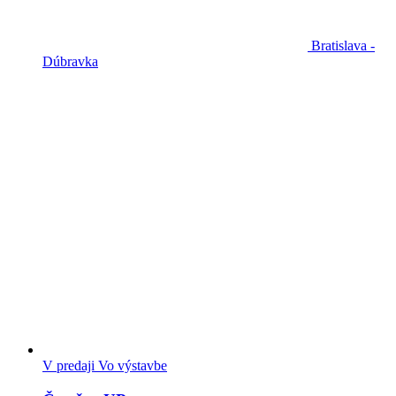
Bratislava -
Dúbravka
V predaji
Vo výstavbe