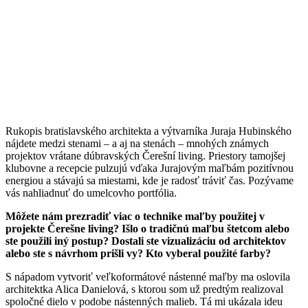
Rukopis bratislavského architekta a výtvarníka Juraja Hubinského
nájdete medzi stenami – a aj na stenách – mnohých známych
projektov vrátane dúbravských Čerešní living. Priestory tamojšej
klubovne a recepcie pulzujú vďaka Jurajovým maľbám pozitívnou
energiou a stávajú sa miestami, kde je radosť tráviť čas. Pozývame
vás nahliadnuť do umelcovho portfólia.
Môžete nám prezradiť viac o technike maľby použitej v
projekte Čerešne living? Išlo o tradičnú maľbu štetcom alebo
ste použili iný postup? Dostali ste vizualizáciu od architektov
alebo ste s návrhom prišli vy? Kto vyberal použité farby?
S nápadom vytvoriť veľkoformátové nástenné maľby ma oslovila
architektka Alica Danielová, s ktorou som už predtým realizoval
spoločné dielo v podobe nástenných malieb. Tá mi ukázala ideu