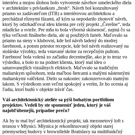
interiéru a mojou úlohou bolo vytvorenie návrhov umeleckého diela
v architektúre s prívlastkom „fresh“. Návrh bol konzultovaný
priamo so zadávateľom (ITB) a interiérovou architektkou a
prechádzal rôznymi fázami, až kým sa nepodarilo zhotoviť návrh,
ktorý by odzrkadľoval ideu klienta pre celý projekt „Čerešne“, teda
mladícke a svieže. Pre mňa to bola výborná skúsenosť, najmä čo sa
týka veľkosti finálneho diela, ale aj použitých farieb. Maľovalo sa
priamo na steny v klubovni, kde bol návrh ladený do modrej
farebnosti, a potom priestor recepcie, kde bol návrh realizovaný na
stolárske výrobky, teda vstavané skrine za recepčným pultom.
Farebnosť bola volená zo začiatku decentnejšie, ako je to teraz vo
výsledku, a bolo to na podnet klienta, ktorý mal ideu o
saturovanejších vizuálnych efektoch. Maľovalo sa tradičným
maliarskym spôsobom, teda maľbou štetcami a malými nástennými
maliarskymi valčekmi. Dielo sa nakoniec zakonzervovalo matným
lakom. S výsledkom som veľmi spokojný a verím, že ho ocenia aj
ľudia, ktorí budú v objekte tráviť čas.
Váš architektonický ateliér sa pýši bohatým portfóliom
projektov. Vedeli by ste spomenúť jeden, ktorý je váš
najobľúbenejší, prípadne prečo?
Ak by to mal byť architektonický projekt, tak mezonetový loft s
terasou v Mlynici. Mlynica je rekonštruovaný objekt starej
priemyselnej budovy v brownfielde Bratislavy na multifunkčný