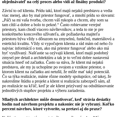
objednávateľ na celý proces alebo vidí až finálny produkt?
Závisí to od klienta. Prídu takí, ktorí majú nejakú predstavu a vedia
viac menej, ako by mal priestor fungovať, a mnohí prídu so slovami:
„Páči sa mi vaša tvorba, chcem váš rukopis a chcem, aby som sa
tam cítil/-a dobre a bolo to pekné.“ Často robievame verejné
priestory, kam chodí viacero návštevníkov, a teda to nie je pre
konkrétneho koncového užívateľa, ale požiadavka majiteľa
priestoru býva vždy s dôrazom na zmyselnú, funkčnú, materiálovú a
estetickú kvalitu. Vždy si vypočujem klienta a rád mám od neho čo
najviac informácií o tom, ako má priestor fungovať alebo ako má
byť využívaný. Našťastie sa ozývajú klienti, ktorí majú podobný
zmysel pre detail a architektúru a tak je to veľmi dobre nastavená
situácia hneď od začiatku. Často sa stáva, že klient má nejakú
predstavu, ale my ju uchopíme po svojom a vznikne priestor, o
ktorom klient na začiatku ani netušil, že môže mať taký potenciál.
Čo sa týka realizácie, máme rôzne modely spolupráce, od takej, že
nakreslíme štúdiu a projekt a klient si realizáciu zabezpečí sám, až
po realizácie na kľúč, keď je ale klient prizývaný na odsúhlasovanie
jednotlivých stupňov projektu a výberu zariadenia.
Mladých architektov môže demotivovať, keď strávia desiatky
hodín nad návrhom projektu a nakoniec nie je vybraný. Koľko
percent návrhov, ktoré vytvoríte, sa pretaví aj do praxe?