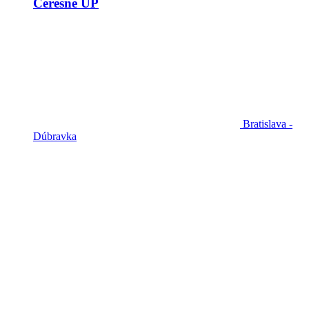
Čerešne UP
Bratislava -
Dúbravka