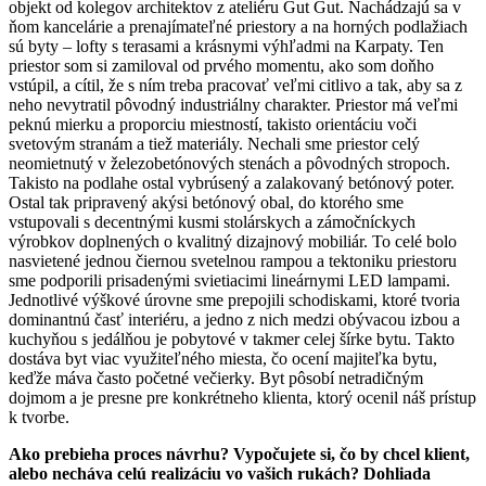
objekt od kolegov architektov z ateliéru Gut Gut. Nachádzajú sa v
ňom kancelárie a prenajímateľné priestory a na horných podlažiach
sú byty – lofty s terasami a krásnymi výhľadmi na Karpaty. Ten
priestor som si zamiloval od prvého momentu, ako som doňho
vstúpil, a cítil, že s ním treba pracovať veľmi citlivo a tak, aby sa z
neho nevytratil pôvodný industriálny charakter. Priestor má veľmi
peknú mierku a proporciu miestností, takisto orientáciu voči
svetovým stranám a tiež materiály. Nechali sme priestor celý
neomietnutý v železobetónových stenách a pôvodných stropoch.
Takisto na podlahe ostal vybrúsený a zalakovaný betónový poter.
Ostal tak pripravený akýsi betónový obal, do ktorého sme
vstupovali s decentnými kusmi stolárskych a zámočníckych
výrobkov doplnených o kvalitný dizajnový mobiliár. To celé bolo
nasvietené jednou čiernou svetelnou rampou a tektoniku priestoru
sme podporili prisadenými svietiacimi lineárnymi LED lampami.
Jednotlivé výškové úrovne sme prepojili schodiskami, ktoré tvoria
dominantnú časť interiéru, a jedno z nich medzi obývacou izbou a
kuchyňou s jedálňou je pobytové v takmer celej šírke bytu. Takto
dostáva byt viac využiteľného miesta, čo ocení majiteľka bytu,
keďže máva často početné večierky. Byt pôsobí netradičným
dojmom a je presne pre konkrétneho klienta, ktorý ocenil náš prístup
k tvorbe.
Ako prebieha proces návrhu? Vypočujete si, čo by chcel klient,
alebo necháva celú realizáciu vo vašich rukách? Dohliada