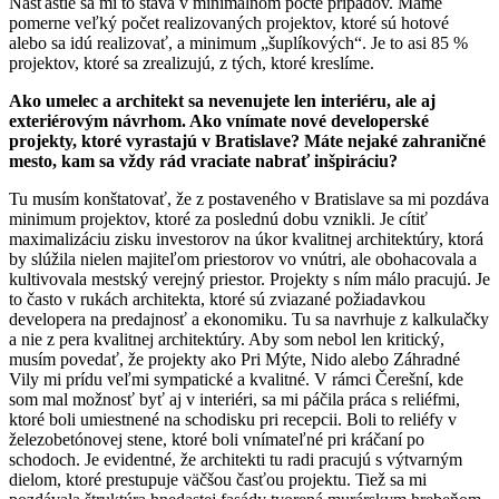
Našťastie sa mi to stáva v minimálnom počte prípadov. Máme
pomerne veľký počet realizovaných projektov, ktoré sú hotové
alebo sa idú realizovať, a minimum „šuplíkových“. Je to asi 85 %
projektov, ktoré sa zrealizujú, z tých, ktoré kreslíme.
Ako umelec a architekt sa nevenujete len interiéru, ale aj
exteriérovým návrhom. Ako vnímate nové developerské
projekty, ktoré vyrastajú v Bratislave? Máte nejaké zahraničné
mesto, kam sa vždy rád vraciate nabrať inšpiráciu?
Tu musím konštatovať, že z postaveného v Bratislave sa mi pozdáva
minimum projektov, ktoré za poslednú dobu vznikli. Je cítiť
maximalizáciu zisku investorov na úkor kvalitnej architektúry, ktorá
by slúžila nielen majiteľom priestorov vo vnútri, ale obohacovala a
kultivovala mestský verejný priestor. Projekty s ním málo pracujú. Je
to často v rukách architekta, ktoré sú zviazané požiadavkou
developera na predajnosť a ekonomiku. Tu sa navrhuje z kalkulačky
a nie z pera kvalitnej architektúry. Aby som nebol len kritický,
musím povedať, že projekty ako Pri Mýte, Nido alebo Záhradné
Vily mi prídu veľmi sympatické a kvalitné. V rámci Čerešní, kde
som mal možnosť byť aj v interiéri, sa mi páčila práca s reliéfmi,
ktoré boli umiestnené na schodisku pri recepcii. Boli to reliéfy v
železobetónovej stene, ktoré boli vnímateľné pri kráčaní po
schodoch. Je evidentné, že architekti tu radi pracujú s výtvarným
dielom, ktoré prestupuje väčšou časťou projektu. Tiež sa mi