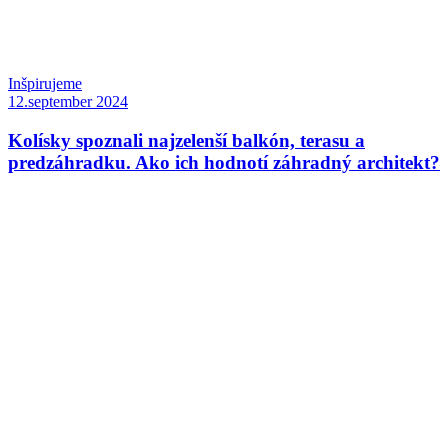
Inšpirujeme
12.september 2024
Kolísky spoznali najzelenší balkón, terasu a
predzáhradku. Ako ich hodnotí záhradný architekt?