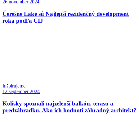
26.november 2024
Čerešne Lake sú Najlepší rezidenčný development
roka podľa CIJ
Inšpirujeme
12.september 2024
Kolísky spoznali najzelenší balkón, terasu a
predzáhradku. Ako ich hodnotí záhradný architekt?