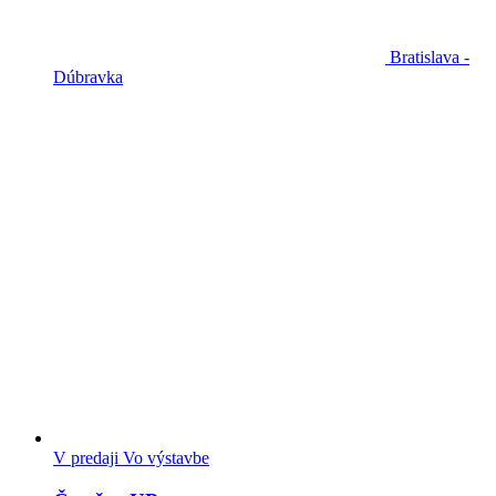
Bratislava -
Dúbravka
V predaji
Vo výstavbe