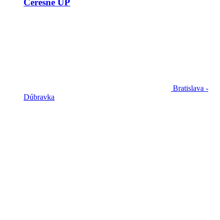
Čerešne UP
Bratislava -
Dúbravka