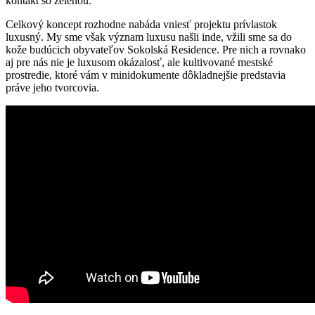
kontakt so zeleňou.
Celkový koncept rozhodne nabáda vniesť projektu prívlastok
luxusný. My sme však význam luxusu našli inde, vžili sme sa do
kože budúcich obyvateľov Sokolská Residence. Pre nich a rovnako
aj pre nás nie je luxusom okázalosť, ale kultivované mestské
prostredie, ktoré vám v minidokumente dôkladnejšie predstavia
práve jeho tvorcovia.