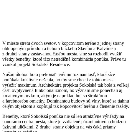
V mieste stretu dvoch svetov, v kopcovitom teréne z jednej strany
obklopeným prírodou a tichom blízkeho Slavínu a Kalvárie a
z druhej strany zastavanou časťou mesta, sme sa rozhodli využiť
všetky benefity, ktoré táto netradičná kombinácia ponúka. Práve tu
vznikol projekt Sokolská Residence.
Našou úlohou bolo prekonať terénnu rozmanitosť, ktorá síce
ponúkala kreatívne riešenia, no my sme chceli z tohto miesta
vyťažiť maximum. Architektúra projektu Sokolská tak bola z veľkej
časti ovplyvnená funkcionalizmom, no význam sme ponechali aj
kreatívnym prvkom, akým je napríklad hra so štruktúrou
a farebnosťou omietky. Dominantou budovy sú vlny, ktoré sa tiahnu
celým objektom a kopírujú tak kopcovitosť terénu a členenie fasády.
Benefity, ktoré Sokolská ponúka nie sú len atraktívne výhľady na
panorámu centra mesta, ktoré je vzdialené pár-minútovou chôdzou
úzkymi uličkami. Z druhej strany objektu na vás čaká priamy