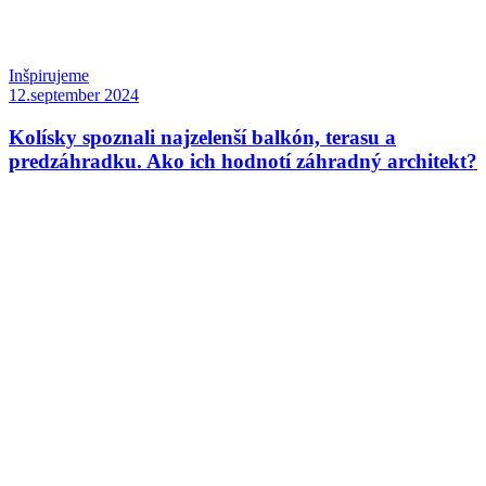
Inšpirujeme
12.september 2024
Kolísky spoznali najzelenší balkón, terasu a
predzáhradku. Ako ich hodnotí záhradný architekt?