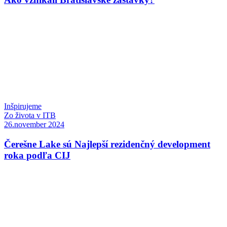
Inšpirujeme
Zo života v ITB
26.november 2024
Čerešne Lake sú Najlepší rezidenčný development
roka podľa CIJ