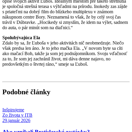
opise svojich aktivít Ľuboš. Ideálnym miestom pre takéto stretnutia
je spoločná strešná terasa s výhľadmi na prírodu. Inokedy zas zájde
s priateľmi na dobrý film do blízkeho multiplexu v známom
nákupnom centre Bory. Neznamená to však, že by celý svoj čas
trávil v Dúbravke. „Hocikedy si zmyslím, že idem na výlet, sadnem
do auta, o pár minút som na diaľnici.“
Spolubývajúca Ela
Zdalo by sa, že Ľuboša v jeho aktivitách nič neobmedzuje. Niečo
však predsa len áno. Je to jeho mačka Ela. „V novom byte sa cíti
ako mačací Boh, takže ja som jej podnájomníkom. Svoju vďačnosť
za to, že som jej zachránil život, mi dáva denne najavo, no
predovšetkým o štvrtej ráno,“ smeje sa Ľuboš.
Podobné články
Inšpirujeme
Zo života v ITB
29.január 2026
Ako vznikali Bratislavské zastávky?