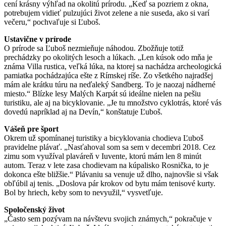
cení krásny výhľad na okolitú prírodu. „Keď sa pozriem z okna,
potrebujem vidieť pulzujúci život zelene a nie suseda, ako si varí
večeru,“ pochvaľuje si Ľuboš.
Ustavične v prírode
O prírode sa Ľuboš nezmieňuje náhodou. Zbožňuje totiž
prechádzky po okolitých lesoch a lúkach. „Len kúsok odo mňa je
známa Villa rustica, veľká lúka, na ktorej sa nachádza archeologická
pamiatka pochádzajúca ešte z Rímskej ríše. Zo všetkého najradšej
mám ale krátku túru na neďaleký Sandberg. To je naozaj nádherné
miesto.“ Blízke lesy Malých Karpát sú ideálne nielen na pešiu
turistiku, ale aj na bicyklovanie. „Je tu množstvo cyklotrás, ktoré vás
dovedú napríklad aj na Devín,“ konštatuje Ľuboš.
Vášeň pre šport
Okrem už spomínanej turistiky a bicyklovania chodieva Ľuboš
pravidelne plávať. „Nasťahoval som sa sem v decembri 2018. Cez
zimu som využíval plaváreň v Iuvente, ktorú mám len 8 minút
autom. Teraz v lete zasa chodievam na kúpalisko Rosnička, to je
dokonca ešte bližšie.“ Plávaniu sa venuje už dlho, najnovšie si však
obľúbil aj tenis. „Doslova pár krokov od bytu mám tenisové kurty.
Bol by hriech, keby som to nevyužil,“ vysvetľuje.
Spoločenský život
„Často sem pozývam na návštevu svojich známych,“ pokračuje v