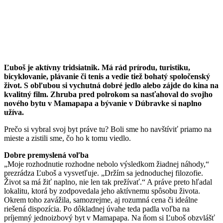
Ľuboš je aktívny tridsiatnik. Má rád prírodu, turistiku,
bicyklovanie, plávanie či tenis a vedie tiež bohatý spoločenský
život. S obľubou si vychutná dobré jedlo alebo zájde do kina na
kvalitný film. Zhruba pred polrokom sa nasťahoval do svojho
nového bytu v Mamapapa a bývanie v Dúbravke si naplno
užíva.
Prečo si vybral svoj byt práve tu? Boli sme ho navštíviť priamo na
mieste a zistili sme, čo ho k tomu viedlo.
Dobre premyslená voľba
„Moje rozhodnutie rozhodne nebolo výsledkom žiadnej náhody,“
prezrádza Ľuboš a vysvetľuje. „Držím sa jednoduchej filozofie.
Život sa má žiť naplno, nie len tak prežívať.“ A práve preto hľadal
lokalitu, ktorá by zodpovedala jeho aktívnemu spôsobu života.
Okrem toho zavážila, samozrejme, aj rozumná cena či ideálne
riešená dispozícia. Po dôkladnej úvahe teda padla voľba na
príjemný jednoizbový byt v Mamapapa. Na ňom si Ľuboš obzvlášť