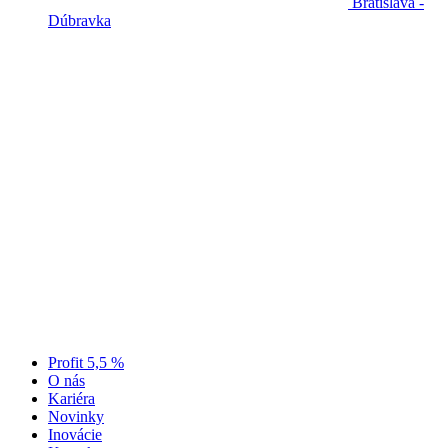
Bratislava -
Dúbravka
Profit 5,5 %
O nás
Kariéra
Novinky
Inovácie