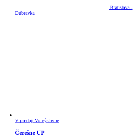
Bratislava -
Dúbravka
V predaji
Vo výstavbe
Čerešne UP