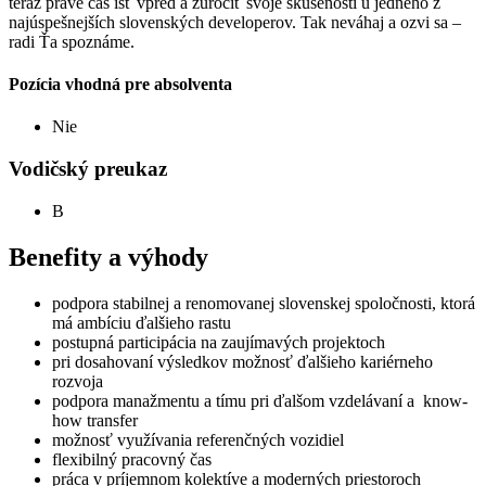
teraz práve čas ísť vpred a zúročiť svoje skúsenosti u jedného z
najúspešnejších slovenských developerov. Tak neváhaj a ozvi sa –
radi Ťa spoznáme.
Pozícia vhodná pre absolventa
Nie
Vodičský preukaz
B
Benefity a výhody
podpora stabilnej a renomovanej slovenskej spoločnosti, ktorá
má ambíciu ďalšieho rastu
postupná participácia na zaujímavých projektoch
pri dosahovaní výsledkov možnosť ďalšieho kariérneho
rozvoja
podpora manažmentu a tímu pri ďalšom vzdelávaní a know-
how transfer
možnosť využívania referenčných vozidiel
flexibilný pracovný čas
práca v príjemnom kolektíve a moderných priestoroch