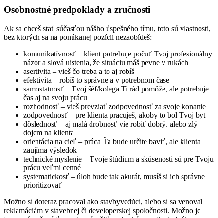
Osobnostné predpoklady a zručnosti
Ak sa chceš stať súčasťou nášho úspešného tímu, toto sú vlastnosti,
bez ktorých sa na ponúkanej pozícii nezaobídeš:
komunikatívnosť – klient potrebuje počuť Tvoj profesionálny
názor a slová uistenia, že situáciu máš pevne v rukách
asertivita – vieš čo treba a to aj robíš
efektivita – robíš to správne a v potrebnom čase
samostatnosť – Tvoj šéf/kolega Ti rád pomôže, ale potrebuje
čas aj na svoju prácu
rozhodnosť – vieš prevziať zodpovednosť za svoje konanie
zodpovednosť – pre klienta pracuješ, akoby to bol Tvoj byt
dôslednosť – aj malá drobnosť vie robiť dobrý, alebo zlý
dojem na klienta
orientácia na cieľ – práca Ťa bude určite baviť, ale klienta
zaujíma výsledok
technické myslenie – Tvoje štúdium a skúsenosti sú pre Tvoju
prácu veľmi cenné
systematickosť – úloh bude tak akurát, musíš si ich správne
prioritizovať
Možno si doteraz pracoval ako stavbyvedúci, alebo si sa venoval
reklamáciám v stavebnej či developerskej spoločnosti. Možno je