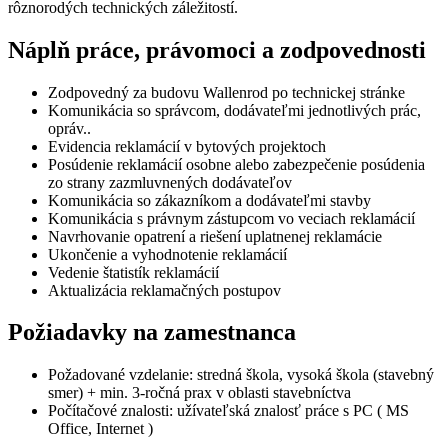
rôznorodých technických záležitostí.
Náplň práce, právomoci a zodpovednosti
Zodpovedný za budovu Wallenrod po technickej stránke
Komunikácia so správcom, dodávateľmi jednotlivých prác,
opráv..
Evidencia reklamácií v bytových projektoch
Posúdenie reklamácií osobne alebo zabezpečenie posúdenia
zo strany zazmluvnených dodávateľov
Komunikácia so zákazníkom a dodávateľmi stavby
Komunikácia s právnym zástupcom vo veciach reklamácií
Navrhovanie opatrení a riešení uplatnenej reklamácie
Ukončenie a vyhodnotenie reklamácií
Vedenie štatistík reklamácií
Aktualizácia reklamačných postupov
Požiadavky na zamestnanca
Požadované vzdelanie: stredná škola, vysoká škola (stavebný
smer) + min. 3-ročná prax v oblasti stavebníctva
Počítačové znalosti: užívateľská znalosť práce s PC ( MS
Office, Internet )