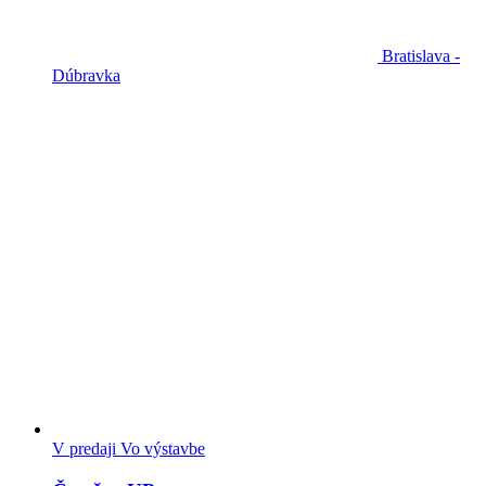
Bratislava -
Dúbravka
V predaji
Vo výstavbe