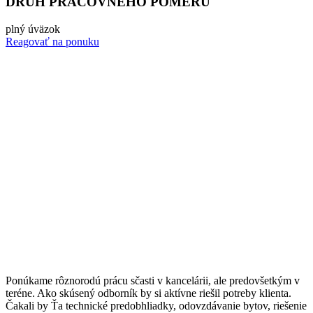
DRUH PRACOVNÉHO POMERU
plný úväzok
Reagovať na ponuku
Ponúkame rôznorodú prácu sčasti v kancelárii, ale predovšetkým v
teréne. Ako skúsený odborník by si aktívne riešil potreby klienta.
Čakali by Ťa technické predobhliadky, odovzdávanie bytov, riešenie