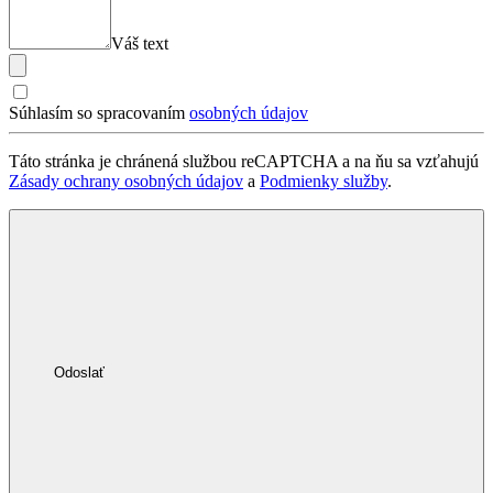
Váš text
Súhlasím so spracovaním
osobných údajov
Táto stránka je chránená službou reCAPTCHA a na ňu sa vzťahujú
Zásady ochrany osobných údajov
a
Podmienky služby
.
Odoslať