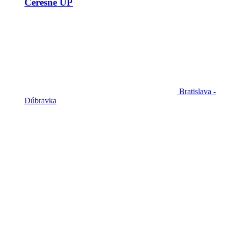
Čerešne UP
Bratislava -
Dúbravka