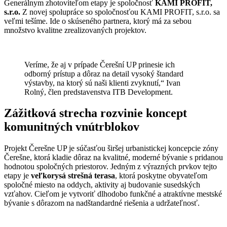
Generálnym zhotoviteľom etapy je spoločnosť
KAMI PROFIT,
s.r.o.
Z novej spolupráce so spoločnosťou KAMI PROFIT, s.r.o. sa
veľmi tešíme. Ide o skúseného partnera, ktorý má za sebou
množstvo kvalitne zrealizovaných projektov.
Veríme, že aj v prípade Čerešní UP prinesie ich
odborný prístup a dôraz na detail vysoký štandard
výstavby, na ktorý sú naši klienti zvyknutí,“ Ivan
Rolný, člen predstavenstva ITB Development.
Zážitková strecha rozvinie koncept
komunitných vnútrblokov
Projekt Čerešne UP je súčasťou širšej urbanistickej koncepcie zóny
Čerešne, ktorá kladie dôraz na kvalitné, moderné bývanie s pridanou
hodnotou spoločných priestorov. Jedným z výrazných prvkov tejto
etapy je
veľkorysá strešná terasa
, ktorá poskytne obyvateľom
spoločné miesto na oddych, aktivity aj budovanie susedských
vzťahov. Cieľom je vytvoriť dlhodobo funkčné a atraktívne mestské
bývanie s dôrazom na nadštandardné riešenia a udržateľnosť.