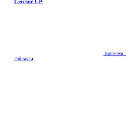
Čerešne UP
Bratislava -
Dúbravka