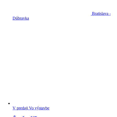
Bratislava -
Dúbravka
V predaji
Vo výstavbe