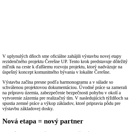
V uplynulých dňoch sme oficiálne zahájili výstavbu novej etapy
rezidenčného projektu Čerešne UP. Tento krok predstavuje dôležitý
míľnik na ceste k ďalšiemu rozvoju projektu, ktorý nadväzuje na
úspešný koncept komunitného bývania v lokalite Čerešne.
Výstavba začína presne podľa harmonogramu a v súlade so
schválenou projektovou dokumentáciou. Úvodné práce sa zamerali
na prípravu územia, zabezpečenie bezpečnosti pohybu v okolí a
vytvorenie zázemia pre realizačný tím. V nasledujúcich týždňoch sa
spustia zemné práce a výkop základov, ktoré pripravia pôdu pre
výstavbu základovej dosky.
Nová etapa = nový partner