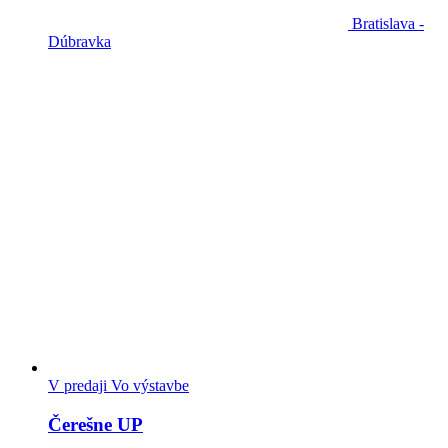
Bratislava -
Dúbravka
V predaji
Vo výstavbe
Čerešne UP