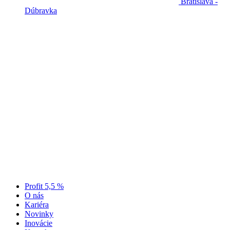
Bratislava -
Dúbravka
Profit 5,5 %
O nás
Kariéra
Novinky
Inovácie