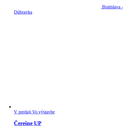
Bratislava -
Dúbravka
V predaji
Vo výstavbe
Čerešne UP