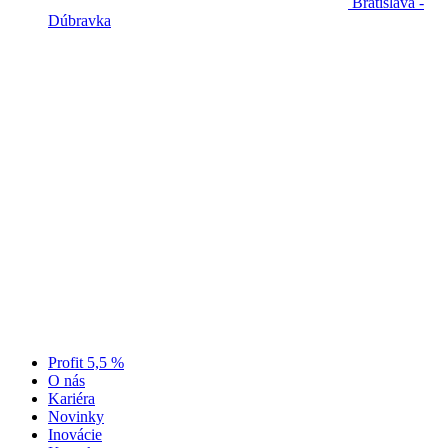
Bratislava -
Dúbravka
Profit 5,5 %
O nás
Kariéra
Novinky
Inovácie