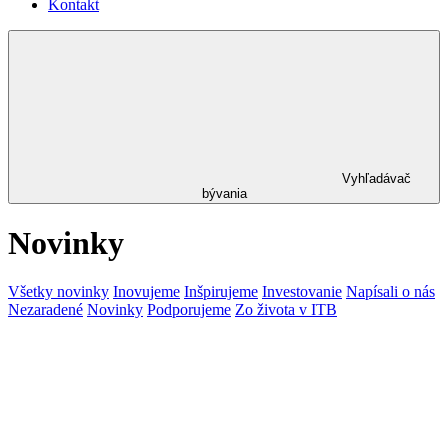
Kontakt
Vyhľadávač
bývania
Novinky
Všetky novinky
Inovujeme
Inšpirujeme
Investovanie
Napísali o nás
Nezaradené
Novinky
Podporujeme
Zo života v ITB