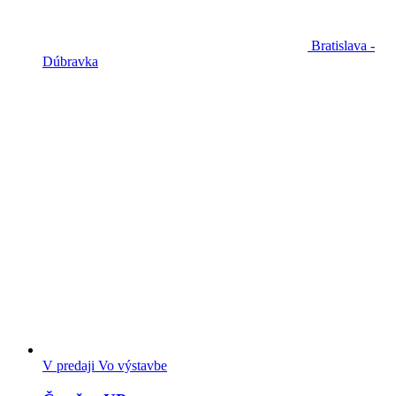
Bratislava -
Dúbravka
V predaji
Vo výstavbe