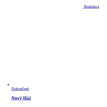
Bratislava
Dokončené
Nový Háj