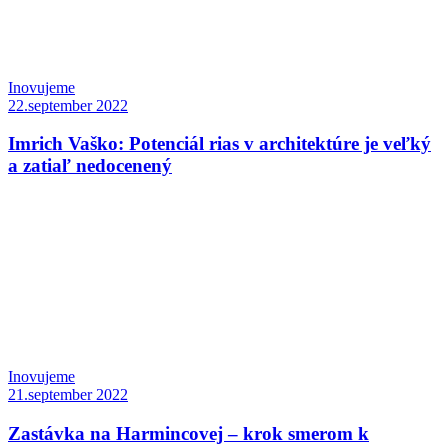
Inovujeme
22.september 2022
Imrich Vaško: Potenciál rias v architektúre je veľký
a zatiaľ nedocenený
Inovujeme
21.september 2022
Zastávka na Harmincovej – krok smerom k