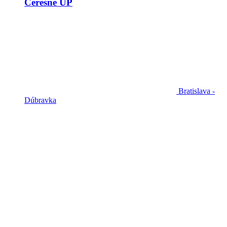
Čerešne UP
Bratislava -
Dúbravka