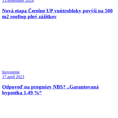
13.september 2024
Nová etapa Čerešne UP vnútrobloky povýši na 500
m2 rooftop plný zážitkov
Inovujeme
17.apríl 2023
Odpoveď na prognózy NBS? „Garantovaná
hypotéka 1,49 %“