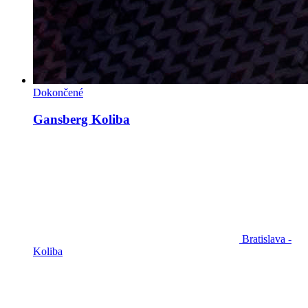
Dokončené
Gansberg Koliba
Bratislava -
Koliba